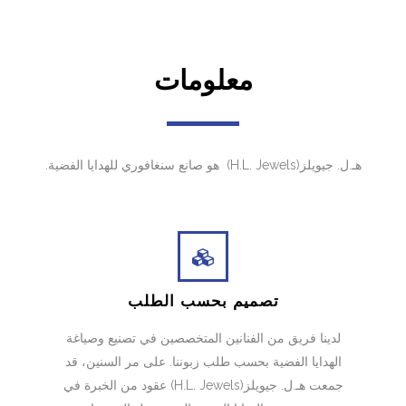
معلومات
هـ.ل. جيويلز(H.L. Jewels) هو صانع سنغافوري للهدايا الفضية.
تصميم بحسب الطلب
لدينا فريق من الفنانين المتخصصين في تصنيع وصياغة
الهدايا الفضية بحسب طلب زبوننا. على مر السنين، قد
جمعت هـ.ل. جيويلز(H.L. Jewels) عقود من الخبرة في